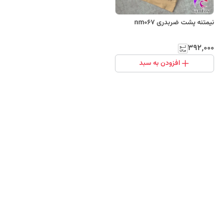
نیمتنه پشت ضربدری nm067
۳۹۲٬۰۰۰
افزودن به سبد