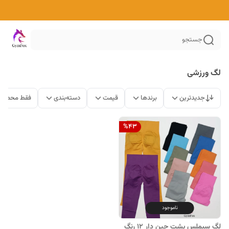
جستجو
لگ ورزشی
جدیدترین
برندها
قیمت
دسته‌بندی
فقط محصولا
%
43
ناموجود
لگ سیملس پشت چین دار 12 رنگ