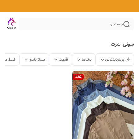
جستجو
سوئی_شرت
پربازدیدترین
برندها
قیمت
دسته‌بندی
فقط محصو
%
15