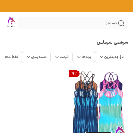
جستجو
سرهمی سیملس
جدیدترین
برندها
قیمت
دسته‌بندی
فقط محصولا
%
3