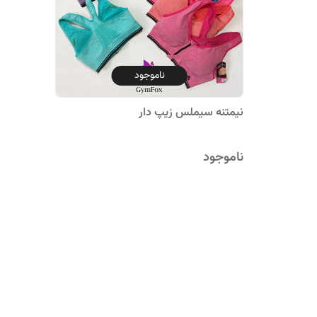
ناموجود
نیمتنه سیملس زیپ دار
ناموجود