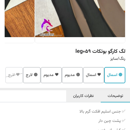
لگ کارگو بوتکات leg059
رنگ/سایز
🟤 اسمال
🖤 اسمال
🟤 مدیوم
🖤 مدیوم
🟤 لارج
🖤 لارج
توضیحات
نظرات کاربران
✅ جنس اسلیم افکت گرم بالا
✅ پشت چین دار