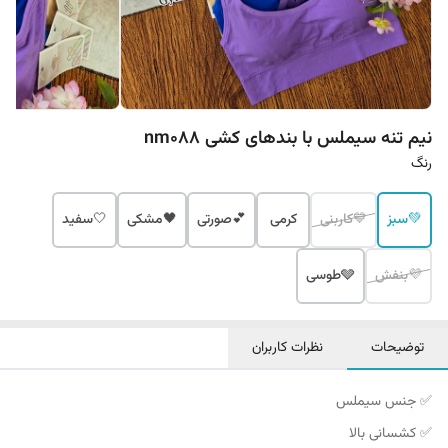
نیم تنه سیملس با بندهای کشی nm088
رنگ
💚سبز
💙کاربنی
کرمی
💕صورتی
🖤مشکی
🤍سفید
💜بنفش
🩶طوسی
توضیحات
نظرات کاربران
✅ جنس سیملس
✅ کشسانی بالا