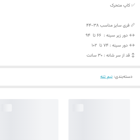
✅ کاپ متحرک
📏 فری سایز مناسب 38-44
↔️ دور زیر سینه : ۶۶ تا ۹۴
↔️ دور سینه : ۷۴ تا ۱۰۲
↕️ قد از سر شانه : ۳۰ سانت
دسته‌بندی
:
نیم تنه