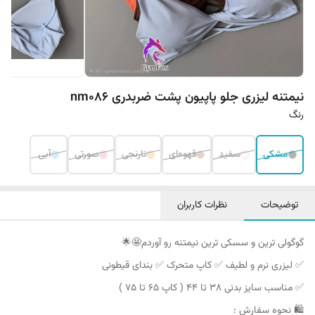
نیمتنه لیزری جلو پاپیون پشت ضربدری nm086
رنگ
مشکی
سفید
قهوه‌ای
نارنجی
صورتی
آبی
توضیحات
نظرات کاربران
گوگولی ترین و سسکی ترین نیمتنه رو آوردم🤩🌟
✅ لیزری نرم و لطیف ✅ کاپ متحرک ✅ بندای قیطونی
✅ مناسب سایز بدنی ۳۸ تا ۴۴ ( کاپ ۶۵ تا ۷۵ )
🛍 نحوه سفارش :