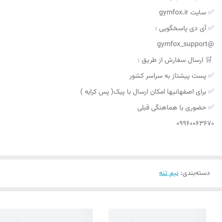
✅ سایت gymfox.ir
✅ آی دی پاسخگویی :
@gymfox_support
🛒 ارسال سفارش از طریق :
✅ پست پیشتاز به سراسر کشور
✅ برای اصفهانیها امکان ارسال با پیک( پس کرایه )
✅ حضوری با هماهنگی قبلی
09960063670
دسته‌بندی
:
نیم تنه