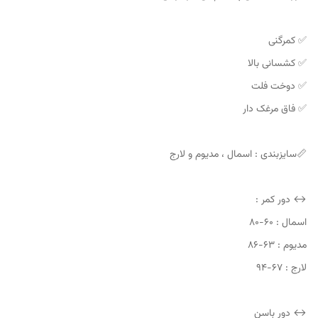
✅ کمرگنی
✅ کشسانی بالا
✅ دوخت فلت
✅ فاق مرغک دار
📏سایزبندی : اسمال ، مدیوم و لارج
↔️ دور کمر :
اسمال : ۶۰-۸۰
مدیوم : ۶۳-۸۶
لارج : ۶۷-۹۴
↔️ دور باسن