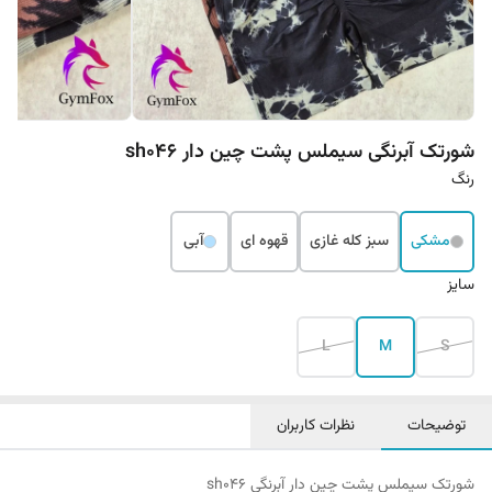
شورتک آبرنگی سیملس پشت چین دار sh0۴۶
رنگ
مشکی
سبز کله غازی
قهوه ای
آبی
سایز
L
M
S
توضیحات
نظرات کاربران
شورتک سیملس پشت چین دار آبرنگی sh046