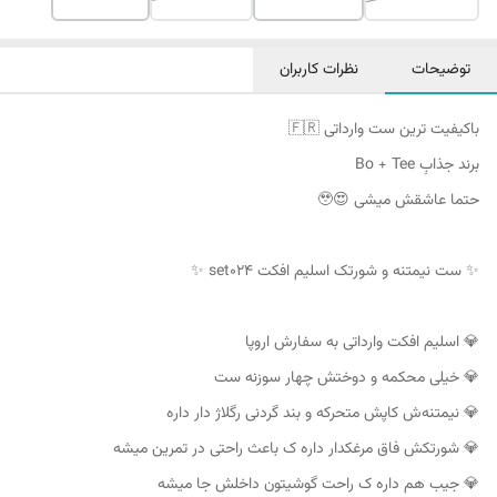
توضیحات
نظرات کاربران
باکیفیت ترین ست وارداتی 🇫🇷
برند جذابِ Bo + Tee
حتما عاشقش میشی 😍🥹
✨ ست نیمتنه و شورتک اسلیم افکت set024 ✨
💎 اسلیم افکت وارداتی به سفارش اروپا
💎 خیلی محکمه و دوختش چهار سوزنه ست
💎 نیمتنه‌ش کاپش متحرکه و بند گردنی رگلاژ دار داره
💎 شورتکش فاق مرغکدار داره ک باعث راحتی در تمرین میشه
💎 جیب هم داره ک راحت گوشیتون داخلش جا میشه