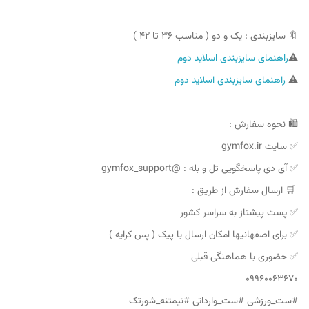
🔖 سایزبندی : یک و دو ( مناسب ۳۶ تا ۴۲ )
⚠️
راهنمای سایزبندی اسلاید دوم
⚠️
راهنمای سایزبندی اسلاید دوم
🛍 نحوه سفارش :
✅ سایت gymfox.ir
✅ آی دی پاسخگویی تل و بله : @gymfox_support
🛒 ارسال سفارش از طریق :
✅ پست پیشتاز به سراسر کشور
✅ برای اصفهانیها امکان ارسال با پیک ( پس کرایه )
✅ حضوری با هماهنگی قبلی
09960063670
#ست_ورزشی #ست_وارداتی #نیمتنه_شورتک