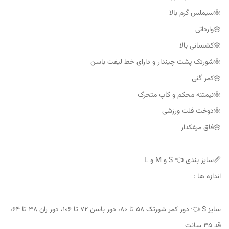
🌼سیملس گرم بالا
🌼وارداتی
🌼کشسانی بالا
🌼شورتک پشت چیندار و دارای خط لیفت باسن
🌼کمر گنی
🌼نیمتنه محکم و کاپ متحرک
🌼دوخت فلت ورزشی
🌼فاق مرغکدار
📏سایز بندی 👈 S و M و L
اندازه ها :
سایز S 👈 دور کمر شورتک ۵۸ تا ۸۰، دور باسن ۷۲ تا ۱۰۶، دور ران ۳۸ تا ۶۴،
قد ۳۵ سانت