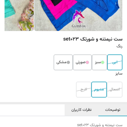
ست نیمتنه و شورتک set023
رنگ
ابی
سبز
صورتی
مشکی
سایز
اسمال
مدیوم
لارج
توضیحات
نظرات کاربران
ست نیمتنه و شورتک set023