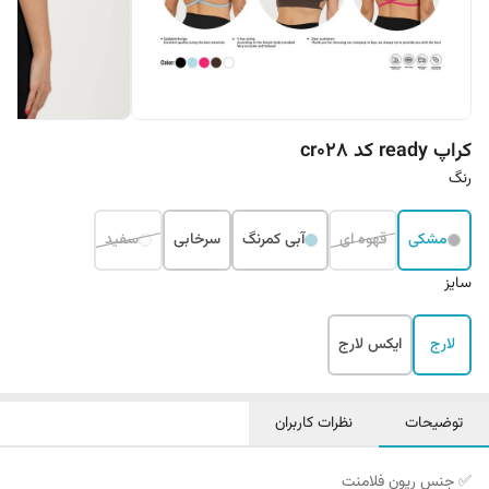
کراپ ready کد cr028
رنگ
مشکی
قهوه ای
آبی کمرنگ
سرخابی
سفید
سایز
لارج
ایکس لارج
توضیحات
نظرات کاربران
✅‌ جنس ریون فلامنت