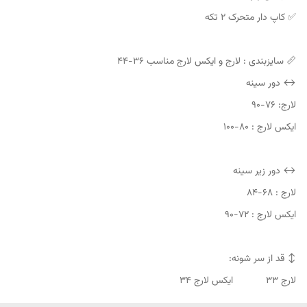
✅ کاپ دار متحرک 2 تکه
📏 سایزبندی : لارج و ایکس لارج مناسب ۳۶-۴۴
↔️‌ دور سینه
لارج: ۷۶-۹۰
ایکس لارج : ۸۰-۱۰۰
↔️ دور زیر سینه
لارج : ۶۸-۸۴
ایکس لارج : ۷۲-۹۰
↕️ قد از سر شونه:
لارج ۳۳ ایکس لارج ۳۴