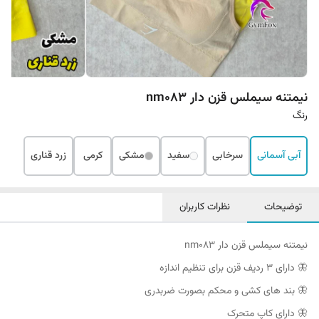
نیمتنه سیملس قزن دار nm083
رنگ
آبی آسمانی
سرخابی
سفید
مشکی
کرمی
زرد قناری
توضیحات
نظرات کاربران
نیمتنه سیملس قزن دار nm083
🦋 دارای ۳ ردیف قزن برای تنظیم اندازه
🦋 بند های کشی و محکم بصورت ضربدری
🦋 دارای کاپ متحرک