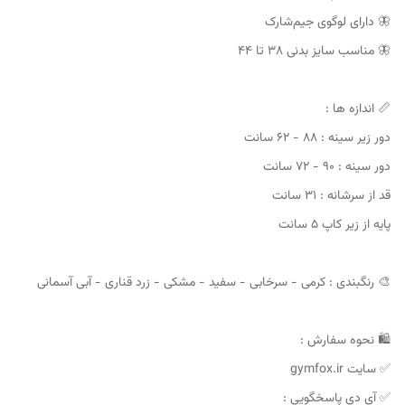
🦋 دارای لوگوی جیم‌شارک
🦋 مناسب سایز بدنی ۳۸ تا ۴۴
📏 اندازه ها :
دور زیر سینه : ۸۸ - ۶۲ سانت
دور سینه : ۹۰ - ۷۲ سانت
قد از سرشانه : ۳۱ سانت
پایه از زیر کاپ ۵ سانت
🎨 رنگبندی : کرمی - سرخابی - سفید - مشکی - زرد قناری - آبی آسمانی
🛍 نحوه سفارش :
✅ سایت gymfox.ir
✅ آی دی پاسخگویی :