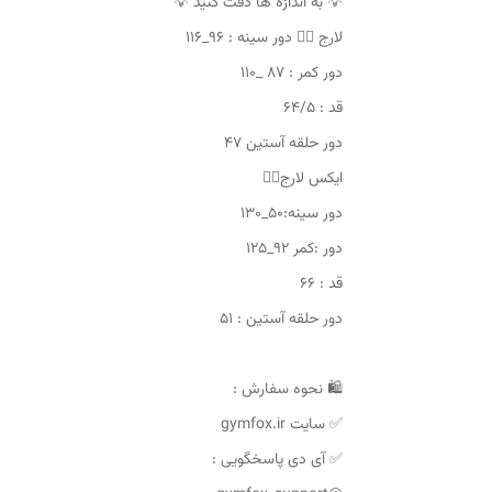
💡 به اندازه ها دقت کنید 💡
لارج 👈🏼 دور سینه : ۹۶_۱۱۶
دور کمر : ۸۷ _۱۱۰
قد : ۶۴/۵
دور حلقه آستین ۴۷
ایکس لارج👈🏼
دور سینه:۵۰_۱۳۰
دور :کمر ۹۲_۱۲۵
قد : ۶۶
دور حلقه آستین : ۵۱
🛍 نحوه سفارش :
✅ سایت gymfox.ir
✅ آی دی پاسخگویی :