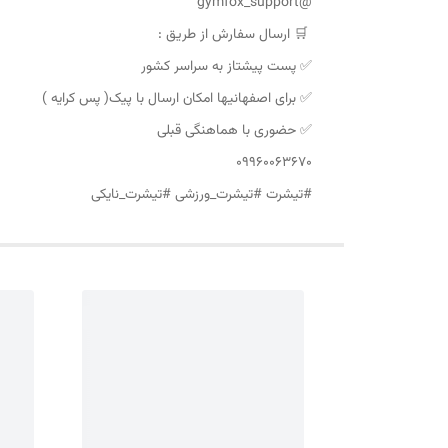
@gymfox_support
🛒 ارسال سفارش از طریق :
✅ پست پیشتاز به سراسر کشور
✅ برای اصفهانیها امکان ارسال با پیک( پس کرایه )
✅ حضوری با هماهنگی قبلی
09960063670
#تیشرت #تیشرت_ورزشی #تیشرت_نایکی