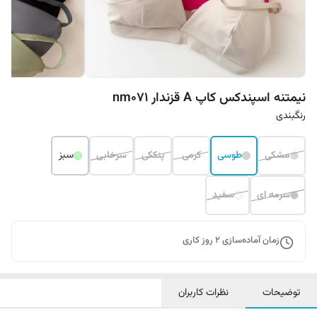
نیمتنه اسپندکس کاپ A قزندار nm071
رنگبندی
مشکی
طوسی
کرمی
پنککی
سرخابی
سبز
سرمه ای
سفید
زمان آماده‌سازی
2
روز کاری
توضیحات
نظرات کاربران