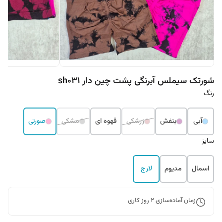
شورتک سیملس آبرنگی پشت چین دار sh031
رنگ
آبی
بنفش
زرشکی
قهوه ای
مشکی
صورتی
سایز
اسمال
مدیوم
لارج
زمان آماده‌سازی
2
روز کاری