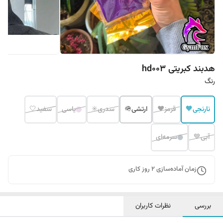
هدبند کبریتی hd003
رنگ
نارنجی🧡
قرمز❤️
ارتشی🪖
سدری✳️
یاسی
سفید🤍
آبی💙
سرمه‌ای
زمان آماده‌سازی
2
روز کاری
بررسی
نظرات کاربران