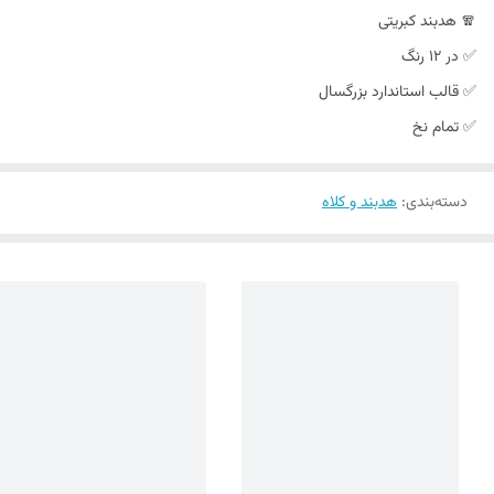
🧣 هدبند کبریتی
✅️ در ۱۲ رنگ
✅️ قالب استاندارد بزرگسال
✅️ تمام نخ
دسته‌بندی
:
هدبند و کلاه