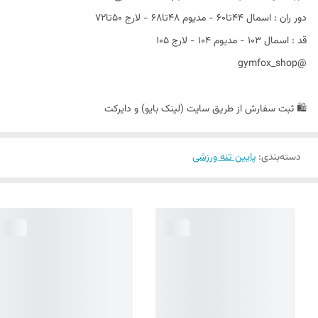
دور ران : اسمال ۴۴تا۶۰ - مدیوم ۴۸تا۶۸ - لارج ۵۰تا۷۲
قد : اسمال ۱۰۳ - مدیوم ۱۰۴ - لارج ۱۰۵
@gymfox_shop
🛍️ ثبت سفارش از طریق سایت (لینک بایو) و دایرکت
دسته‌بندی
:
پایین تنه ورزشی