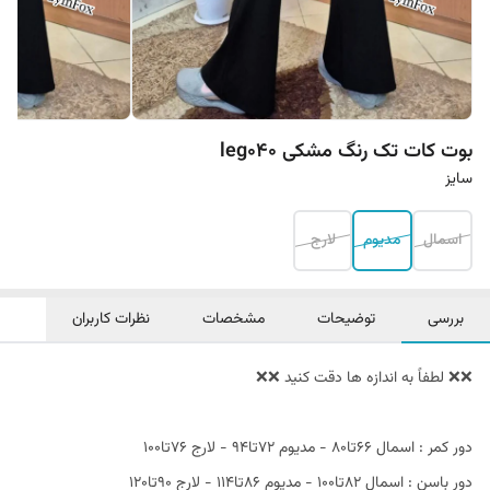
بوت کات تک رنگ مشکی leg040
سایز
اسمال
مدیوم
لارج
بررسی
توضیحات
مشخصات
نظرات کاربران
❌❌ لطفاً به اندازه ها دقت کنید ❌❌
دور کمر : اسمال ۶۶تا۸۰ - مدیوم ۷۲تا۹۴ - لارج ۷۶تا۱۰۰
دور باسن : اسمال ۸۲تا۱۰۰ - مدیوم ۸۶تا۱۱۴ - لارج ۹۰تا۱۲۰