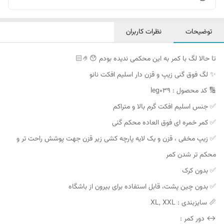
توضیحات
نظرات کاربران
تا حالا لگ با کمر به این محکمی ندیده بودم 😯🤌🏻
✨ لگ فوق گنی زیپ و قزن دار اسلیم افکت نانو
🔢 کد محصول : leg039
✅ جنس اسلیم افکت گرم بالا و متراکم
✅ کمر خمره ای فوق العاده محکم گنی
✅ زیپ مخفی ، قزن و یک لایه پارچه کشی زیر قزن جهت پوشش راحت تر و
محکم تر شدن کمر
✅ بدون کرک
✅ بدون چین پشت، قابل استفاده برای بیرون از باشگاه
📏 سایزبندی : XL, XXL
↔️ دور کمر :