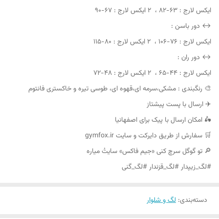
ایکس لارج : ۶۳-۸۲ ، ۲ ایکس لارج : ۶۷-۹۰
↔️ دور باسن :
ایکس لارج : ۷۶-۱۰۶ ، ۲ ایکس لارج : ۸۰-۱۱۵
↔️ دور ران :
ایکس لارج : ۴۴-۶۵ ، ۲ ایکس لارج : ۴۸-۷۲
🎨 رنگبندی : مشکی،سرمه ای،قهوه ای، طوسی تیره و خاکستری فانتوم
✈️ ارسال با پست پیشتاز
🛵 امکان ارسال با پیک برای اصفهانیا
🛒 سفارش از طریق دایرکت و سایت gymfox.ir
🔎 تو گوگل سرچ کنی «جیم فاکس» سایتُ میاره
#لگ_زیپدار #لگ_قزندار #لگ_گنی
دسته‌بندی
:
لگ و شلوار