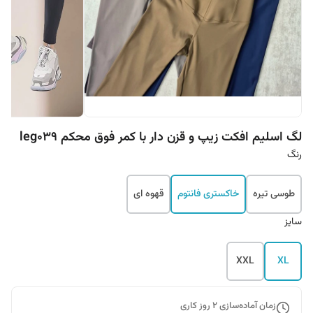
لگ اسلیم افکت زیپ و قزن دار با کمر فوق محکم leg039
رنگ
طوسی تیره
خاکستری فانتوم
قهوه ای
سایز
XXL
XL
زمان آماده‌سازی
2
روز کاری