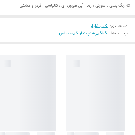
🎨 رنگ بندی : صورتی ، زرد ، آبی فیروزه ای ، کالباسی ، قرمز و مشکی
دسته‌بندی
:
لگ و شلوار
برچسب‌ها :
لگ
لگ_پشتچیندار
لگ_سیملس