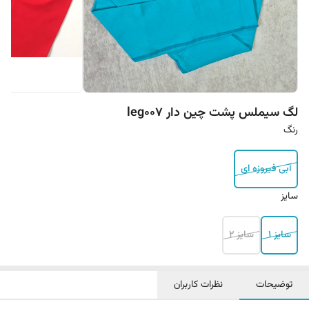
لگ سیملس پشت چین دار leg007
رنگ
آبی فیروزه ای
سایز
سایز ۱
سایز ۲
توضیحات
نظرات کاربران