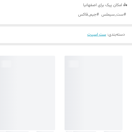
🛵 امکان پیک برای اصفهانیا
#ست_سیملس #جیم_فاکس
دسته‌بندی
:
ست اسپرت