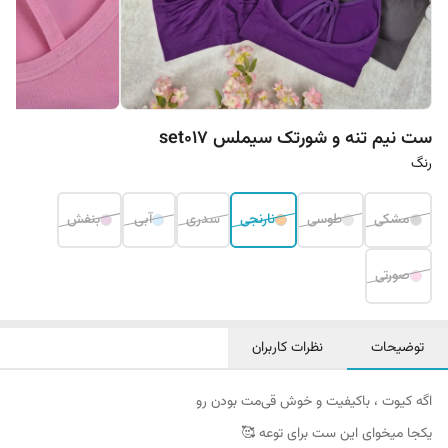
ست نیم تنه و شورتک سیملس set017
رنگ
مشکی
طوسی
نارنجی
سدری
آبی
بنفش
صورتی
توضیحات
نظرات کاربران
اگه کیوت ، باکیفیت و خوش قی‌مت بودن رو
یکجا میخوای این ست برای توعه 🥰