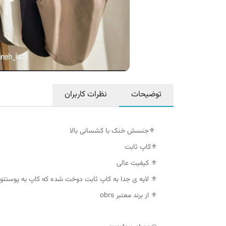
توضیحات
نظرات کاربران
⚜️جنسش خنک با کشسانی بالا
⚜️کاپ ثابت
⚜️ کیفیت عالی
⚜️ لایه ی جدا به کاپ ثابت دوخت شده که کاپ به پوست
⚜️ از برند معتبر obrs