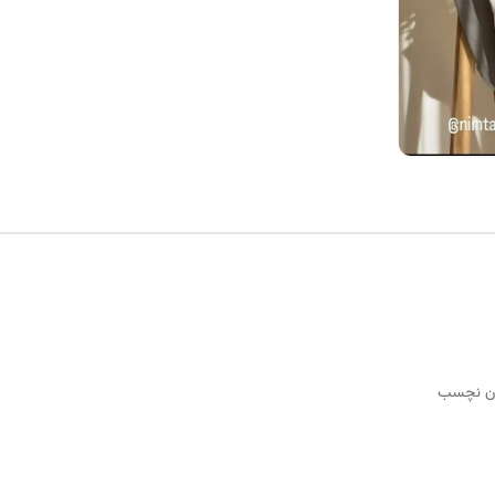
تون نچسب