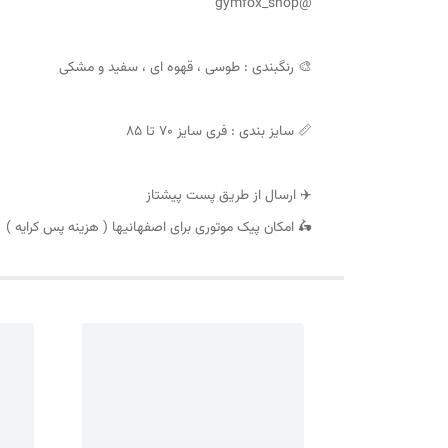
@gymfox_shop
🎨 رنگبندی : طوسی ، قهوه ای ، سفید و مشکی
📏 سایز بندی : فری سایز ۷۰ تا ۸۵
✈️ ارسال از طریق پست پیشتاز
🛵 امکان پیک موتوری برای اصفهانیها ( هزینه پس کرایه )