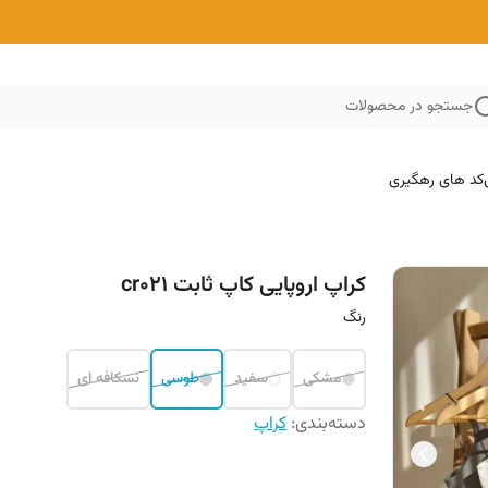
جستجو در محصولات
کد های رهگیری
کراپ اروپایی کاپ ثابت cr021
رنگ
مشکی
سفید
طوسی
نسکافه ای
دسته‌بندی
:
کراپ