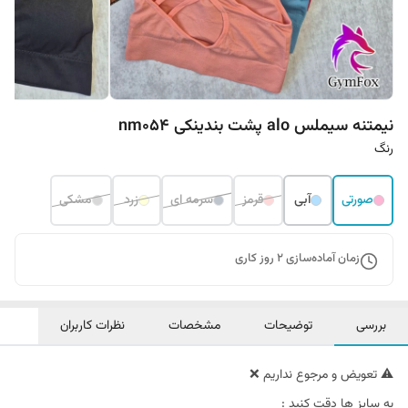
نیمتنه سیملس alo پشت بندینکی nm054
رنگ
صورتی
آبی
قرمز
سرمه ای
زرد
مشکی
زمان آماده‌سازی
2
روز کاری
بررسی
توضیحات
مشخصات
نظرات کاربران
⚠️ تعویض و مرجوع نداریم ❌
به سایز ها دقت کنید :