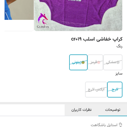
کراپ خفاشی اسلب cr019
رنگ
مشکی
قرمز
زیتونی
سایز
لارج
ایکس لارج
توضیحات
نظرات کاربران
👌 استایل باشگاهت