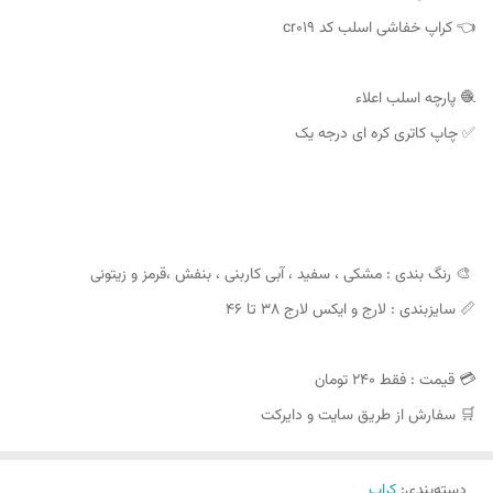
👈 کراپ خفاشی اسلب کد cr019
🧶 پارچه اسلب اعلاء
✅️ چاپ کاتری کره ای درجه یک
🎨 رنگ بندی : مشکی ، سفید ، آبی کاربنی ، بنفش ،قرمز و زیتونی
📏 سایزبندی : لارج و ایکس لارج ۳۸ تا ۴۶
💳 قیمت : فقط ۲۴۰ تومان
🛒 سفارش از طریق سایت و دایرکت
دسته‌بندی
:
کراپ