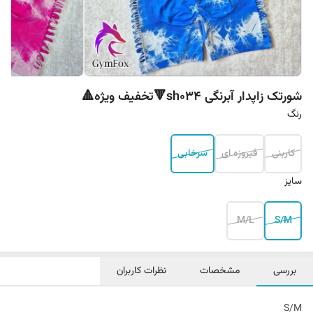
شورتک زاپدار آبرنگی sh034🔻تخفیف ویژه🔺
رنگ
کاربنی
فیروزه ای
سرخابی
سایز
M/L
S/M
بررسی
مشخصات
نظرات کاربران
S/M