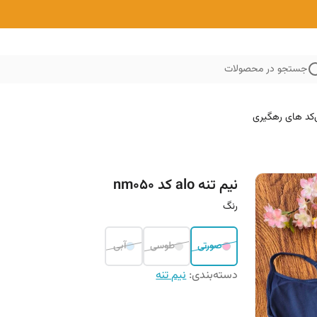
جستجو در محصولات
کد های رهگیری
نیم تنه alo کد nm050
رنگ
صورتی
طوسی
آبی
دسته‌بندی
:
نیم تنه