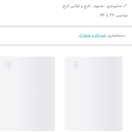
📏 سایزبندی : مدیوم ، لارج و ایکس لارج
مناسب 36 تا 44
دسته‌بندی
:
شورتک و شلوارک