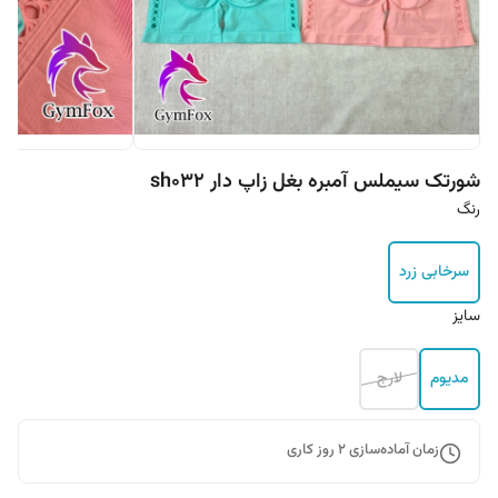
شورتک سیملس آمبره بغل زاپ دار sh032
رنگ
سرخابی زرد
سایز
مدیوم
لارج
زمان آماده‌سازی
2
روز کاری