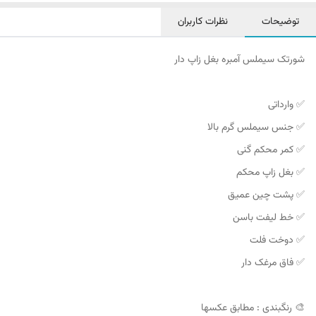
توضیحات
نظرات کاربران
شورتک سیملس آمبره بغل زاپ دار
✅ وارداتی
✅ جنس سیملس گرم بالا
✅ کمر محکم گنی
✅ بغل زاپ محکم
✅ پشت چین عمیق
✅ خط لیفت باسن
✅ دوخت فلت
✅ فاق مرغک دار
🎨 رنگبندی : مطابق عکسها