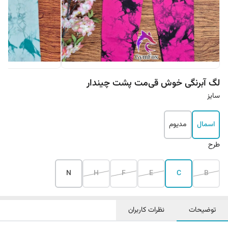
لگ آبرنگی خوش قی‌مت پشت چیندار
سایز
اسمال
مدیوم
طرح
N
H
F
E
C
B
توضیحات
نظرات کاربران