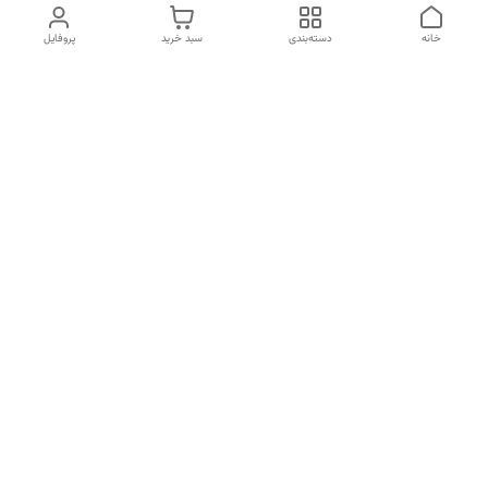
خانه
دسته‌بندی
سبد خرید
پروفایل
دسترسی سریع
درباره ما
قوانین و مقررات
سیاست حریم خصوصی
کد های رهگیری
شکایات
شماره تماس
09960063670