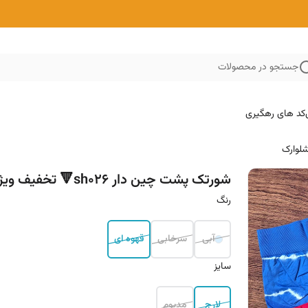
جستجو در محصولات
کد های رهگیری
لوارک
شورتک پشت چین دار sh026🔻 تخفیف ویژه 🔺
رنگ
آبی
سرخابی
قهوه ای
سایز
لارج
مدیوم