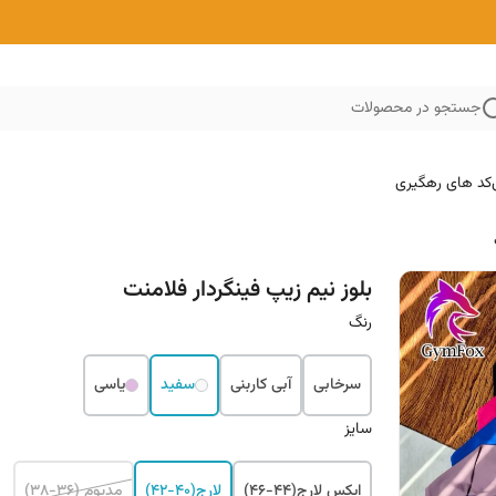
جستجو در محصولات
کد های رهگیری
بلوز نیم زیپ فینگردار فلامنت
رنگ
سرخابی
آبی کاربنی
سفید
یاسی
سایز
ایکس لارج(۴۴-۴۶)
لارج(۴۰-۴۲)
مدیوم (۳۶-۳۸)