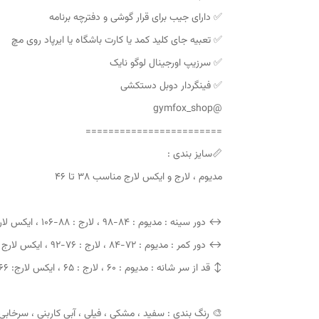
✅ دارای جیب برای قرار گوشی و دفترچه برنامه
✅ تعبیه جای کلید کمد یا کارت باشگاه یا ایرپاد روی مچ
✅ سرزیپ اورجینال لوگو نایک
✅ فینگردار دوبل دستکشی
@gymfox_shop
========================
📏سایز بندی :
مدیوم ، لارج ‌و ایکس لارج مناسب ۳۸ تا ۴۶
↔️ دور سینه : مدیوم : ۸۴-۹۸ ، لارج : ۸۸-۱۰۶ ، ایکس لارج : ۹۲-۱۱۴
↔️ دور کمر : مدیوم : ۷۲-۸۴ ، لارج : ۷۶-۹۲ ، ایکس لارج : ۸۴-۱۰۴
↕️ قد از سر شانه : مدیوم : ۶۰ ، لارج : ۶۵ ، ایکس لارج: ۶۶
🎨 رنگ بندی : سفید ، مشکی ، فیلی ، آبی کاربنی ، سرخابی