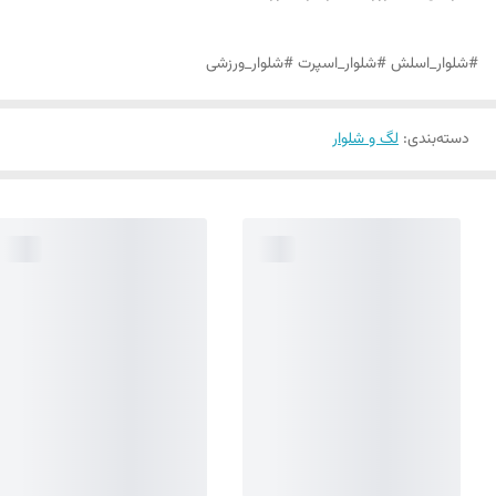
#شلوار_اسلش #شلوار_اسپرت #شلوار_ورزشی
دسته‌بندی
:
لگ و شلوار