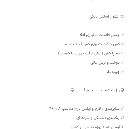
👈 شلوار اسلش نایکی
✅️ جنس فلامنت شلواری اعلا
✅️ کش با کیفیت برای کمر با بند تنظیم
✅️ دم پا کش ( کش بافت پهن و با کیفیت)
✅️ دوخت و برش عالی
✅️ جیب دار
🎬 ریل اختصاصی از جیم فاکس 🦊
📏 سایزبندی : لارج و ایکس لارج مناسب ۳۸-۴۶
🎨 رنگبندی : مشکی و سرمه ای
✈️ ارسال همه روزه به سراسر کشور