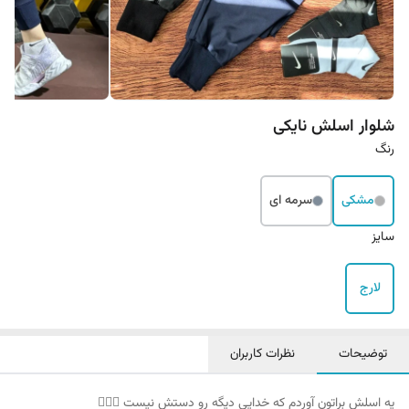
شلوار اسلش نایکی
رنگ
مشکی
سرمه ای
سایز
لارج
توضیحات
نظرات کاربران
یه اسلش براتون آوردم که خدایی دیگه رو دستش نیست 👌🏻😍