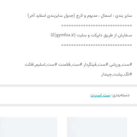
سایز بندی : اسمال ، مدیوم و لارج (جدول سایزبندی اسلاید آخر)
=============================
سـفارش از طریق دایرکت و سایت (gymfox.ir)🛒
=============================
#ست_ورزشی #ست_فینگردار #ست_فلامنت #ست_اسلیم_افکت
#لگ_پشت_چیندار
دسته‌بندی
:
ست اسپرت