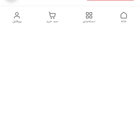
خانه
دسته‌بندی
سبد خرید
پروفایل
دسترسی سریع
درباره ما
قوانین و مقررات
سیاست حریم خصوصی
کد های رهگیری
شکایات
شماره تماس
09960063670