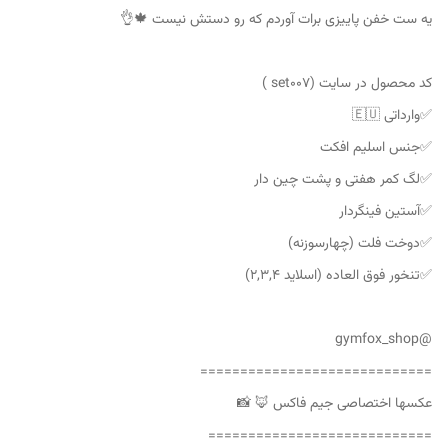
یه ست خفن پاییزی برات آوردم که رو دستش نیست 🍁👌
کد محصول در سایت (set007 )
✅وارداتی 🇪🇺
✅جنس اسلیم افکت
✅لگ کمر هفتی و پشت چین دار
✅آستین فینگردار
✅دوخت فلت (چهارسوزنه)
✅تنخور فوق العاده (اسلاید ۲,۳,۴)
@gymfox_shop
=============================
عکسها اختصاصی جیم فاکس 🦊 📸
============================