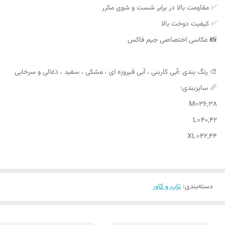
✅ مقاومت بالا در برابر شست و شوی مکرر
✅ کیفیت دوخت بالا
📸 عکاسی اختصاصی جیم فاکس
🎨 رنگ بندی :آبی کاربنی ، آبی فیروزه ای ، مشکی ، سفید ، ذغالی و سرخابی
📏 سایزبندی:
M=36,38
L=40,42
XL=42,44
دسته‌بندی
:
تاپ و کاور